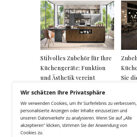
Stilvolles Zubehör für Ihre
Zubeh
Küchengeräte: Funktion
Küche
und Ästhetik vereint
Sie di
Intelligente Innovation mit
Gerät
Wir schätzen Ihre Privatsphäre
Energieeffizienz
Zubeh
Wir verwenden Cookies, um Ihr Surferlebnis zu verbessern,
27/02/2023
Sie I
personalisierte Anzeigen oder Inhalte einzusetzen und
31/03/202
unseren Datenverkehr zu analysieren. Wenn Sie auf „Alle
akzeptieren" klicken, stimmen Sie der Anwendung von
Cookies zu.