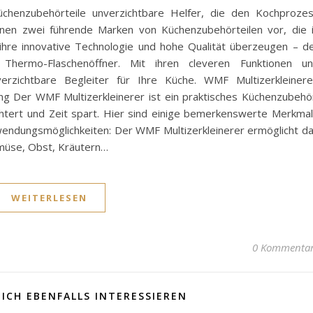
chenzubehörteile unverzichtbare Helfer, die den Kochproze
Ihnen zwei führende Marken von Küchenzubehörteilen vor, die 
 ihre innovative Technologie und hohe Qualität überzeugen – d
 Thermo-Flaschenöffner. Mit ihren cleveren Funktionen u
erzichtbare Begleiter für Ihre Küche. WMF Multizerkleinere
tung Der WMF Multizerkleinerer ist ein praktisches Küchenzubehö
chtert und Zeit spart. Hier sind einige bemerkenswerte Merkma
nwendungsmöglichkeiten: Der WMF Multizerkleinerer ermöglicht d
emüse, Obst, Kräutern…
WEITERLESEN
0 Kommenta
ICH EBENFALLS INTERESSIEREN