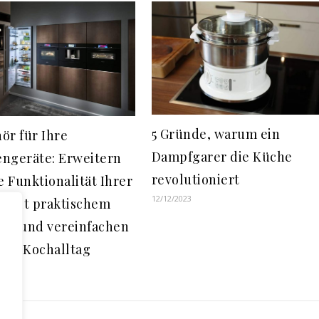
5 Gründe, warum ein
ör für Ihre
Dampfgarer die Küche
ngeräte: Erweitern
revolutioniert
e Funktionalität Ihrer
12/12/2023
e mit praktischem
ör und vereinfachen
hren Kochalltag
3