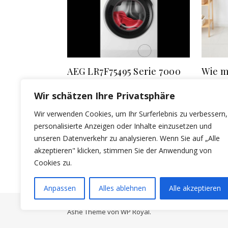
AEG LR7F75495 Serie 7000
Wie m
ProSteam®: Innovation für
Wasch
Wir schätzen Ihre Privatsphäre
die moderne Wäschepflege
indiv
Wir verwenden Cookies, um Ihr Surferlebnis zu verbessern,
20/12/2025
auswä
personalisierte Anzeigen oder Inhalte einzusetzen und
19/01/202
unseren Datenverkehr zu analysieren. Wenn Sie auf „Alle
akzeptieren" klicken, stimmen Sie der Anwendung von
Cookies zu.
Anpassen
Alles ablehnen
Alle akzeptieren
Ashe Theme von
WP Royal
.