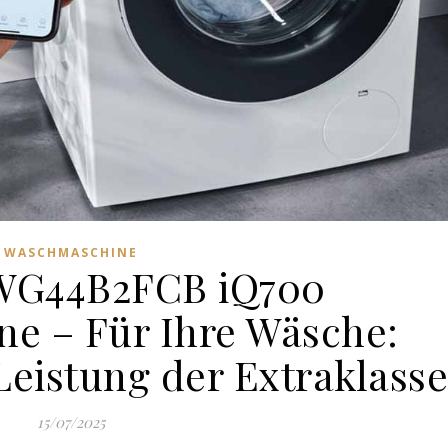
WASCHMASCHINE
WG44B2FCB iQ700
e – Für Ihre Wäsche:
Leistung der Extraklass
15/07/2025