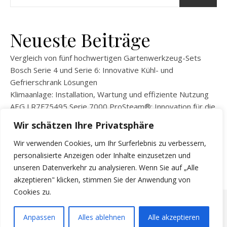
Neueste Beiträge
Vergleich von fünf hochwertigen Gartenwerkzeug-Sets
Bosch Serie 4 und Serie 6: Innovative Kühl- und
Gefrierschrank Lösungen
Klimaanlage: Installation, Wartung und effiziente Nutzung
AEG LR7F75495 Serie 7000 ProSteam®: Innovation für die
moderne Wäschepflege
Wir schätzen Ihre Privatsphäre
BEKO WLM81434NPSA Waschmaschine: Innovation und
Effizienz für Ihren Alltag
Wir verwenden Cookies, um Ihr Surferlebnis zu verbessern,
personalisierte Anzeigen oder Inhalte einzusetzen und
unseren Datenverkehr zu analysieren. Wenn Sie auf „Alle
akzeptieren" klicken, stimmen Sie der Anwendung von
Cookies zu.
Copyright © 2026
KKleingeraete
Anpassen
Alles ablehnen
Alle akzeptieren
Ashe Theme von
WP Royal
.
Impressum
Datenschutzerklärung