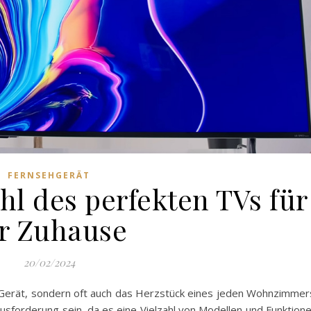
FERNSEHGERÄT
hl des perfekten TVs für
r Zuhause
20/02/2024
es Gerät, sondern oft auch das Herzstück eines jeden Wohnzimmer
usforderung sein, da es eine Vielzahl von Modellen und Funktion