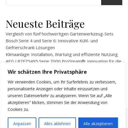
Neueste Beiträge
Vergleich von fünf hochwertigen Gartenwerkzeug-Sets
Bosch Serie 4 und Serie 6: Innovative Kühl- und
Gefrierschrank Lösungen
Klimaanlage: Installation, Wartung und effiziente Nutzung
AEG LR7F75495 Serie 7000 ProSteam®: Innovation für die
moderne Wäschepflege
Wir schätzen Ihre Privatsphäre
BEKO WLM81434NPSA Waschmaschine: Innovation und
Effizienz für Ihren Alltag
Wir verwenden Cookies, um Ihr Surferlebnis zu verbessern,
personalisierte Anzeigen oder Inhalte einzusetzen und
unseren Datenverkehr zu analysieren. Wenn Sie auf „Alle
akzeptieren" klicken, stimmen Sie der Anwendung von
Cookies zu.
Copyright © 2026
KKleingeraete
Anpassen
Alles ablehnen
Alle akzeptieren
Ashe Theme von
WP Royal
.
Impressum
Datenschutzerklärung