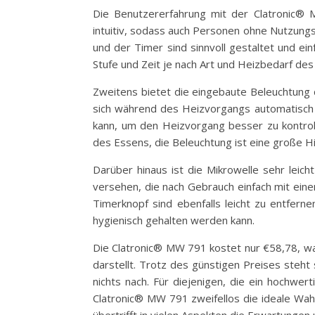
Die Benutzererfahrung mit der Clatronic® M
intuitiv, sodass auch Personen ohne Nutzungs
und der Timer sind sinnvoll gestaltet und ei
Stufe und Zeit je nach Art und Heizbedarf de
Zweitens bietet die eingebaute Beleuchtung 
sich während des Heizvorgangs automatisch 
kann, um den Heizvorgang besser zu kontro
des Essens, die Beleuchtung ist eine große Hi
Darüber hinaus ist die Mikrowelle sehr leich
versehen, die nach Gebrauch einfach mit ein
Timerknopf sind ebenfalls leicht zu entfern
hygienisch gehalten werden kann.
Die Clatronic® MW 791 kostet nur €58,78, was
darstellt. Trotz des günstigen Preises steht
nichts nach. Für diejenigen, die ein hochwer
Clatronic® MW 791 zweifellos die ideale Wahl
übertrifft in vielen Aspekten die Erwartunge