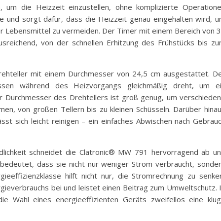
um die Heizzeit einzustellen, ohne komplizierte Operation
e und sorgt dafür, dass die Heizzeit genau eingehalten wird, 
r Lebensmittel zu vermeiden. Der Timer mit einem Bereich von 
usreichend, von der schnellen Erhitzung des Frühstücks bis z
rehteller mit einem Durchmesser von 24,5 cm ausgestattet. D
Essen während des Heizvorgangs gleichmäßig dreht, um e
Der Durchmesser des Drehtellers ist groß genug, um verschiede
en, von großen Tellern bis zu kleinen Schüsseln. Darüber hina
lässt sich leicht reinigen – ein einfaches Abwischen nach Gebrau
dlichkeit schneidet die Clatronic® MW 791 hervorragend ab u
s bedeutet, dass sie nicht nur weniger Strom verbraucht, sonde
gieeffizienzklasse hilft nicht nur, die Stromrechnung zu senke
gieverbrauchs bei und leistet einen Beitrag zum Umweltschutz. 
e Wahl eines energieeffizienten Geräts zweifellos eine klu