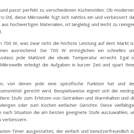
t und passt perfekt zu verschiedenen Küchenstilen. Ob moderne
ro-Stil, diese Mikrowelle fügt sich nahtlos ein und verbessert d
s hochwertigen Materialien, ist langlebig und leicht zu reinige
.
n 700 W, was zwar nicht die höchste Leistung auf dem Markt is
mmen ausreichend. Die 700 W ermöglichen ein schnelles u
sodass jede Mahlzeit die ideale Temperatur erreicht. Egal 
Mikrowelle erledigt die Aufgaben in kurzer Zeit und spart Ihn
en, von denen jede eine spezifische Funktion hat und d
ensmittel gerecht wird. Beispielsweise eignet sich die niedri
ittlere Stufe zum Erhitzen von Getränken und Warmhalten und d
Mengen oder zum Kochen einfacher Gerichte. Diese vielfältig
e nach Situation die am besten geeignete Stufe auszuwählen, 
u verbessern.
ten-Timer ausgestattet, der einfach und benutzerfreundlich is