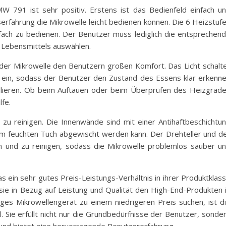
W 791 ist sehr positiv. Erstens ist das Bedienfeld einfach u
erfahrung die Mikrowelle leicht bedienen können. Die 6 Heizstuf
nfach zu bedienen. Der Benutzer muss lediglich die entsprechen
s Lebensmittels auswählen.
der Mikrowelle den Benutzern großen Komfort. Das Licht schalt
ein, sodass der Benutzer den Zustand des Essens klar erkenn
llieren. Ob beim Auftauen oder beim Überprüfen des Heizgrad
lfe.
t zu reinigen. Die Innenwände sind mit einer Antihaftbeschichtu
em feuchten Tuch abgewischt werden kann. Der Drehteller und d
en und zu reinigen, sodass die Mikrowelle problemlos sauber u
 ein sehr gutes Preis-Leistungs-Verhältnis in ihrer Produktklas
 sie in Bezug auf Leistung und Qualität den High-End-Produkten 
tiges Mikrowellengerät zu einem niedrigeren Preis suchen, ist d
. Sie erfüllt nicht nur die Grundbedürfnisse der Benutzer, sonde
n und bietet eine hervorragende Benutzererfahrung.