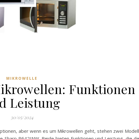
MIKROWELLE
Mikrowellen: Funktionen
d Leistung
30/05/2024
Optionen, aber wenn es um Mikrowellen geht, stehen zwei Model
ie Sharp R642INW. Beide bieten Funktionen und Leistung, die d