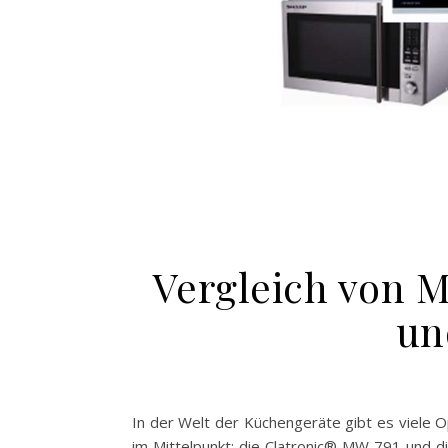
Vergleich von 
un
In der Welt der Küchengeräte gibt es viele 
im Mittelpunkt: die Clatronic® MW 791 und d